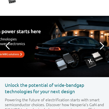
CCPAK1212封装将再次提升功率MOSFET的性能
赋能新一代 AI
Unlock the potential of wide-bandgap
欢迎来到工程师交流社区！
Nexperia 2025年可持续发展报告
Nexperia亮相N.E.C.对阵AZ的足球赛
CCPAK1212封装将再次提升功率MOSFET的性能
赋能新一代 AI
表现
technologies for your next design
表现
借助 Nexperia 的先进电源解决方案，为您的基础设施注入
我们很高兴地推出 Nexperia 的第一个工程师论坛- “工程师
本报告是Nexperia的年度企业可持续发展报告，旨在彰显
奈梅亨——总部位于奈梅亨的半导体制造商Nexperia是当
借助 Nexperia 的先进电源解决方案，为您的基础设施注入
强大动力。从三相电源 (PSU) 和 48V 热插拔，到 AI 加速
交流”。 一个由工程师为集成电路应用问题而建立的空
我们对可持续发展商业实践和政策的公开承诺。
地足球俱乐部N.E.C.的主赞助商。今日，Nexperia将在戈
强大动力。从三相电源 (PSU) 和 48V 热插拔，到 AI 加速
推出16款采用CCPAK1212封装的80 V和100 V功率
Powering the future of electrification starts with smart
推出16款采用CCPAK1212封装的80 V和100 V功率
器、电池备份和网络设备，我们的高效组件助您打造温度
间。分享您的设计挑战，与全球专家交流。
费特体育场举行的N.E.C.赛事中成为全场焦点。
器、电池备份和网络设备，我们的高效组件助您打造温度
MOSFET新品，提供行业领先的功率密度与性能表现。铜
semiconductor choices. Discover how Nexperia’s GaN and
MOSFET新品，提供行业领先的功率密度与性能表现。铜