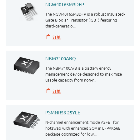
NGW40T65M3DFP
The NGW40T65M3DFP is a robust Insulated-
Gate Bipolar Transistor (IGBT) featuring
third⁠⁠-⁠⁠generatio...
订单
NBM7100ABQ
The NBM7100A/B is a battery energy
management device designed to maximize
usable capacity from non-r...
订单
PSMNR56-25YLE
N-channel enhancement mode ASFET for
hotswap with enhanced SOA in LFPAK56E
package optimized for low...