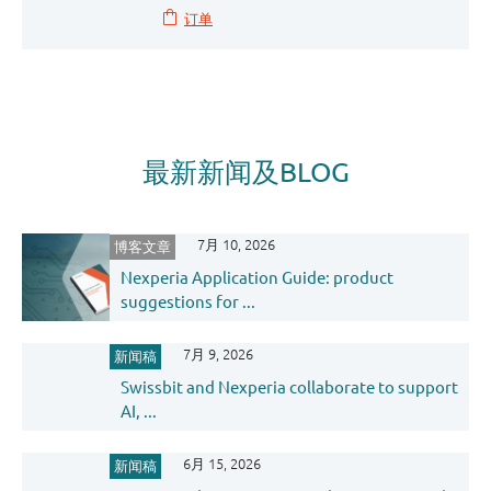
订单
最新新闻及BLOG
7月 10, 2026
博客文章
Nexperia Application Guide: product
suggestions for ...
7月 9, 2026
新闻稿
Swissbit and Nexperia collaborate to support
AI, ...
6月 15, 2026
新闻稿