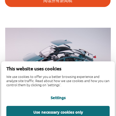
阅读所有新闻稿
This website uses cookies
We use cookies to offer you a better browsing experience and
analyze site traffic. Read about how we use cookies and how you can
control them by clicking on 'settings'.
Settings
Use necessary cookies only
赋能新一代 AI
加速汽车电气化