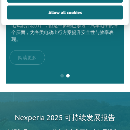
借助 Nexperia 的先进电源解决方案，为您的基础设
电气化浪潮持续重塑我们使用和与汽车交互的方式。
Allow all cookies
施注入强大动力。从三相电源 (PSU) 和 48V 热插
尽管最显著的变革体现在动力传动系统（纯电动或插
拔，到 AI 加速器、电池备份和网络设备，我们的高
电式混合动力），但这一影响已渗透至汽车电子的各
效组件助您打造温度更低、运行更可靠的数据中心。
个层面，为各类电动出行方案提升安全性与效率表
立即在线探索我们完整的应用解决方案组合。
现。
阅读更多
阅读更多
Nexperia 2025 可持续发展报告