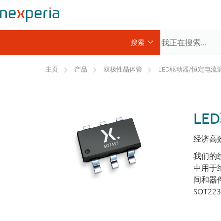
主页
产品
双极性晶体管
LED驱动器/恒定电流
LE
经济高
我们的
中用于
间和器件
SOT22