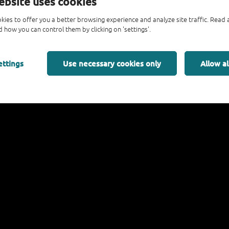
ebsite uses cookies
kies to offer you a better browsing experience and analyze site traffic. Rea
 how you can control them by clicking on 'settings'.
Nexperia LED驱动器简介（双极性恒定电流源）
ettings
Use necessary cookies only
Allow al