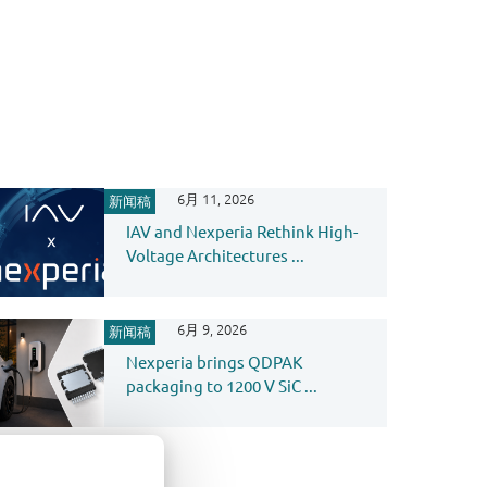
6月 11, 2026
新闻稿
IAV and Nexperia Rethink High-
Voltage Architectures ...
6月 9, 2026
新闻稿
Nexperia brings QDPAK
packaging to 1200 V SiC ...