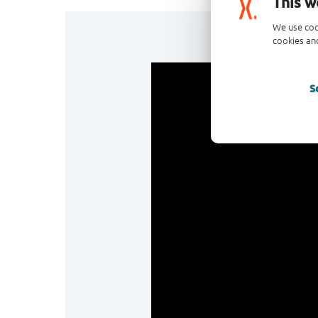
This w
We use coo
cookies and
S