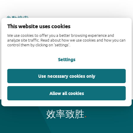
参数搜索
This website uses cookies
We use cookies to offer you a better browsing experience and
analyze site traffic. Read about how we use cookies and how you can
control them by clicking on 'settings'.
数据加载中，请稍候...
Settings
参数搜索不可用。
Use necessary cookies only
Allow all cookies
效率致胜