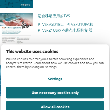
适合移动应用的TVS
PTVSxV5D1BL、PTVSxU1UPA和
PTVSxZ1USK(P)瞬态电压抑制器
This website uses cookies
We use cookies to offer you a better browsing experience and
analyze site traffic. Read about how we use cookies and how you can
control them by clicking on 'settings'.
应用指南：ESD保护
对于汽车和工业应用：汽车信息娱乐、车
Settings
身控制模块、摄像机、工业计算机以及测
试和测量设备
Use necessary cookies only
Allow all cookies