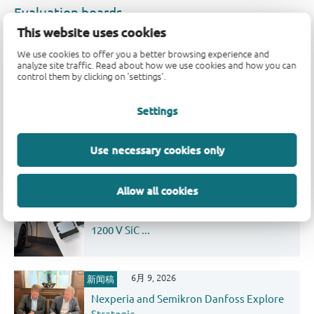
This website uses cookies
We use cookies to offer you a better browsing experience and
analyze site traffic. Read about how we use cookies and how you can
control them by clicking on 'settings'.
最新新闻和博客
Settings
6月 11, 2026
新闻稿
IAV and Nexperia Rethink High-Voltage
Architectures ...
Use necessary cookies only
Allow all cookies
6月 9, 2026
新闻稿
Nexperia brings QDPAK packaging to
1200 V SiC ...
6月 9, 2026
新闻稿
Nexperia and Semikron Danfoss Explore