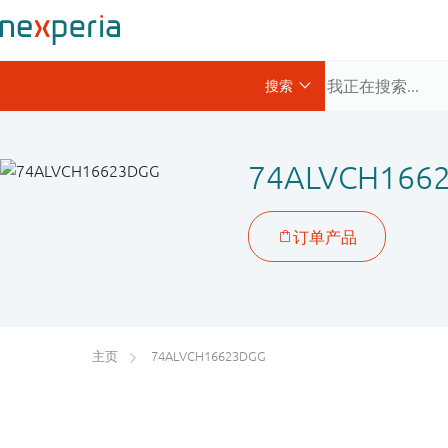
74ALVCH166
主页
74ALVCH16623DGG