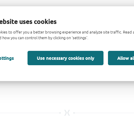
ebsite uses cookies
kies to offer you a better browsing experience and analyze site traffic. Rea
 how you can control them by clicking on 'settings'.
ettings
Use necessary cookies only
Allow al