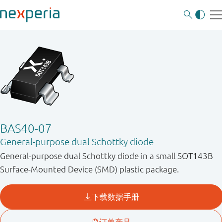
BAS40-07
General-purpose dual Schottky diode
General-purpose dual Schottky diode in a small SOT143B
Surface-Mounted Device (SMD) plastic package.