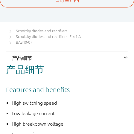
Schottky diodes and rectifiers
Schottky diodes and rectifiers IF < 1 A
BAS40-07
产品细节
Features and benefits
High switching speed
Low leakage current
High breakdown voltage