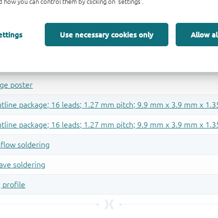
 how you can control them by clicking on 'settings'.
ettings
Use necessary cookies only
Allow al