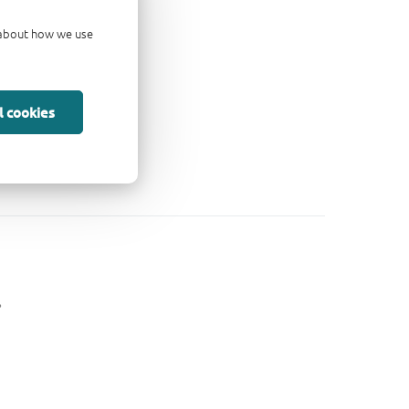
d about how we use
l cookies
。