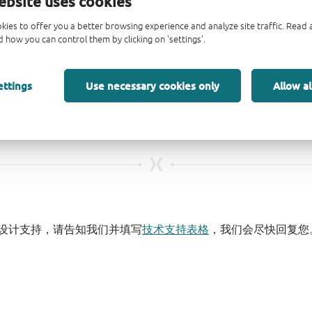
ebsite uses cookies
kies to offer you a better browsing experience and analyze site traffic. Rea
 how you can control them by clicking on 'settings'.
ettings
Use necessary cookies only
Allow al
设计支持，请告知我们并填写
技术支持表格
，我们会尽快回复您