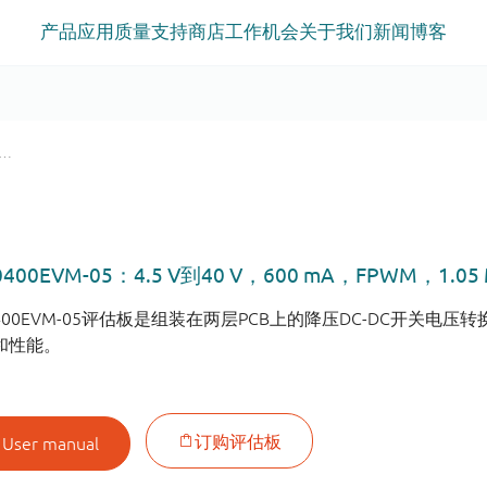
产品
应用
质量
支持
商店
工作机会
关于我们
新闻
博客
0400EVM-05：4.5 V到40 V，600 mA，FPWM，
0400EVM-05评估板是组装在两层PCB上的降压DC-DC开关电
和性能。
User manual