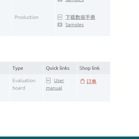
Production
下载数据手册
Samples
Type
Quick links
Shop link
Evaluation
User
订单
board
manual