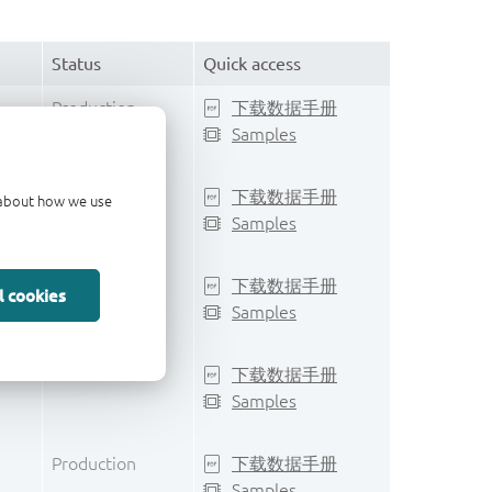
Status
Quick access
Production
下载数据手册
Samples
Production
下载数据手册
d about how we use
Samples
Production
下载数据手册
l cookies
Samples
Production
下载数据手册
Samples
Production
下载数据手册
Samples