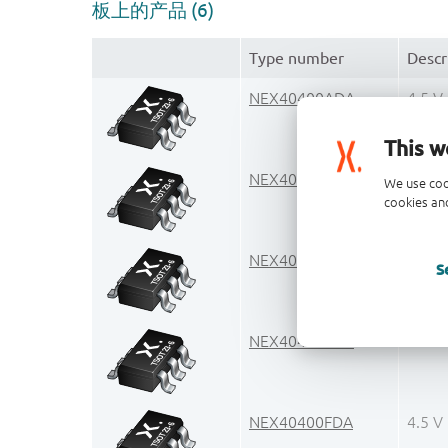
板上的产品 (6)
Type number
Descr
NEX40400ADA
4.5 V
This w
NEX40400CDA
4.5 V
We use coo
cookies and
NEX40400DDA
4.5 V
S
NEX40400EDA
4.5 V
NEX40400FDA
4.5 V