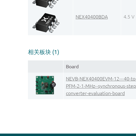
NEX40400BDA
4.5 V
相关板块 (1)
Board
NEVB-NEX40400EVM-12---40-to
PFM-2-1-MHz--synchronous-ste
converter-evaluation-board