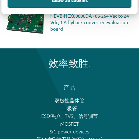
Allow all cookies
Evaluation boards
NEVB-NEX80806DA - 85-264 Vac to 24
Vdc, 1 A flyback converter evaluation
board
效率致胜
产品
双极性晶体管
二极管
ESD保护、TVS、信号调节
MOSFET
SiC power devices