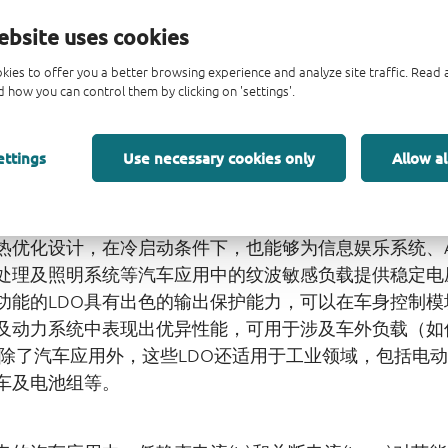
ebsite uses cookies
peria全新推出高精度和超低静态电流
kies to offer you a better browsing experience and analyze site traffic. Rea
O系列
 how you can control them by clicking on 'settings'.
2025
ettings
Use necessary cookies only
Allow al
en -- Nexperia今日新推出一系列符合AEC-Q100标准的
差(LDO)稳压器。该新系列同时包含高精度带输出跟随的L
护功能，且输入电压范围较宽，因此可直接连接汽车电池
用热优化设计，在冷启动条件下，也能够为信息娱乐系统、A
处理及照明系统等汽车应用中的纹波敏感负载提供稳定电
功能的LDO具有出色的输出保护能力，可以在车身控制模
及动力系统中表现出优异性能，可用于涉及车外负载（如
 除了汽车应用外，这些LDO还适用于工业领域，包括电
车及电池组等。