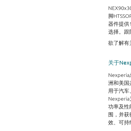
NEX90
脚HTSSO
器件提供1
选择。跟随L
欲了解有关
关于Nexp
Nexp
洲和美国共
用于汽车
Nexp
功率及性
围，并获得了
效、可持