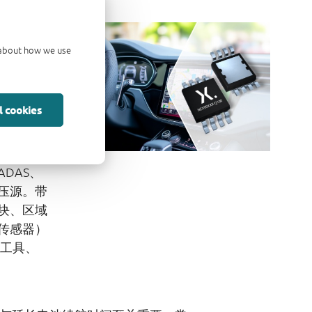
的汽车
d about how we use
l cookies
超低静态电流
DO，集
。这些
DAS、
压源。带
块、区域
传感器）
动工具、