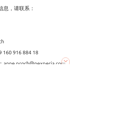
信息，请联系：
ch
9 160 916 884 18
：
anne.proch@nexperia.com
on
07966 301949
cy.sorton@publitek.com