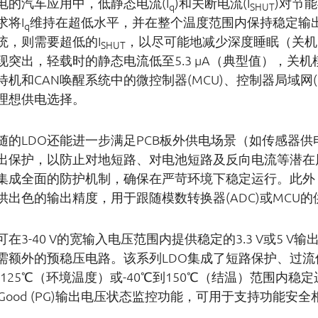
电的汽车应用中，低静态电流(I
)和关断电流(I
)对节
q
SHUT
求将I
维持在超低水平，并在整个温度范围内保持稳定输出
q
统，则需要超低的I
，以尽可能地减少深度睡眠（关机
SHUT
现突出，轻载时的静态电流低至5.3 μA（典型值），关机模
机和CAN唤醒系统中的微控制器(MCU)、控制器局域网(C
理想供电选择。
随的LDO还能进一步满足PCB板外供电场景（如传感器
出保护，以防止对地短路、对电池短路及反向电流等潜在
O集成全面的防护机制，确保在严苛环境下稳定运行。此
提供出色的输出精度，用于跟随模数转换器(ADC)或MCU的
可在3-40 V的宽输入电压范围内提供稳定的3.3 V或5 
需额外的预稳压电路。该系列LDO集成了短路保护、过
℃到125℃（环境温度）或-40℃到150℃（结温）范围内
r Good (PG)输出电压状态监控功能，可用于支持功能安