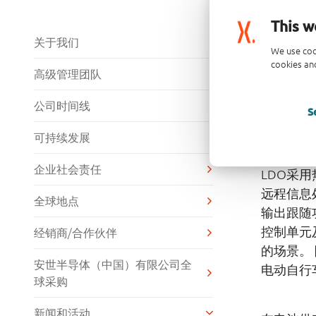
This w
Nex
关于我们
We use coo
级LD
cookies and
高级管理团队
二月 20, 
公司时间线
S
Nijmeg
通用低压
可持续发展
成输出保
企业社会责任
LDO采
远程信息
全球地点
输出跟随
控制单元
经销商/合作伙伴
的场景。
安世半导体（中国）有限公司全
电动自行
球采购
新闻和活动