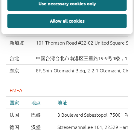
首尔
Joy Tower, 10F, 7, Teheran-ro 37-gil, Gangnam
Use necessary cookies only
上海
7F, No.501 East Yun Ling Road, Putuo District,
Allow all cookies
深圳
中国深圳市南山区海德一道88号中洲控股中心A座
新加坡
101 Thomson Road #22-02 United Square Sin
台北
中国台湾台北市南港区三重路19-9号4楼，115
东京
8F, Shin-Otemachi Bldg, 2-2-1 Otemachi, Chiy
EMEA
国家
地点
地址
法国
巴黎
3 Boulevard Sébastopol, 75001 Paris
德国
汉堡
Stresemannallee 101, 22529 Hamb