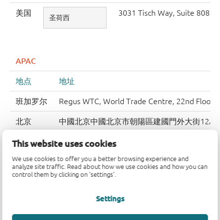
美国
3031 Tisch Way, Suite 808, 
圣荷西
APAC
地点
地址
班加罗尔
Regus WTC, World Trade Centre, 22nd Floor, 
北京
中國北京中國北京市朝陽區建國門外大街12A號新
100022
This website uses cookies
We use cookies to offer you a better browsing experience and
中国香港
7/F, BLDG 18E, 18 Science Park East Avenue, 
analyze site traffic. Read about how we use cookies and how you can
control them by clicking on 'settings'.
新德里
Regus Business Centre, Level 3,Vasant Square 
Settings
大阪
Hilton Plaza West Office Tower 18F, 2-2-2 Um