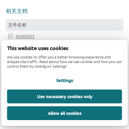
相关文档
文件名称
AN90063
This website uses cookies
Nexperia_document_guide_MiniLogic_MicroPak_2018
We use cookies to offer you a better browsing experience and
SOT1202
analyze site traffic. Read about how we use cookies and how you can
control them by clicking on 'settings'.
Nexperia_package_poster
Settings
REFLOW_BG-BD-1
SOT1202
Use necessary cookies only
SOT1202_132
Allow all cookies
MAR_SOT1202