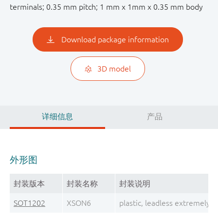
terminals; 0.35 mm pitch; 1 mm x 1mm x 0.35 mm body
Download package information
3D model
详细信息
产品
外形图
封装版本
封装名称
封装说明
SOT1202
XSON6
plastic, leadless extremely