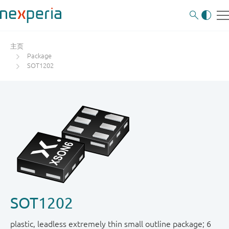
主页
Package
SOT1202
SOT1202
plastic, leadless extremely thin small outline package; 6