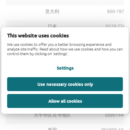
意大利
800-78763
日本
0120 7748
This website uses cookies
韩国
0079844242
We use cookies to offer you a better browsing experience and
analyze site traffic. Read about how we use cookies and how you can
control them by clicking on 'settings'.
马来西亚
1-800-88-43
Settings
荷兰
0800 02229
Use necessary cookies only
菲律宾
1800 1441 0
新加坡
1800-82322
Allow all cookies
大中华区台湾地区
008014443
泰国
001800 441 