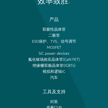
效率致胜
产品
双极性晶体管
二极管
ESD保护、TVS、信号调节
MOSFET
SiC power devices
氮化镓场效应晶体管(GaN FET)
绝缘栅双极晶体管(IGBTs)
模拟和逻辑IC
汽车
工具及支持
封装
质量门户